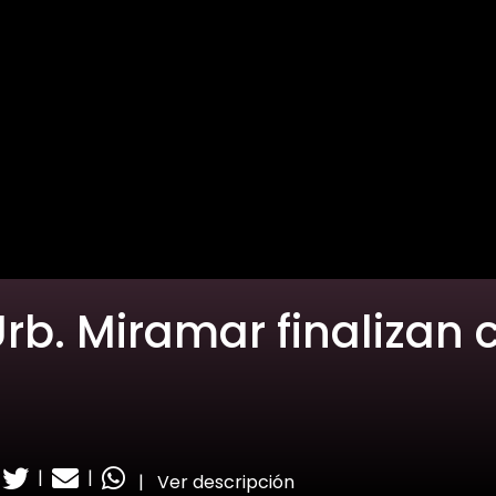
rb. Miramar finalizan 
|
|
|
Ver descripción