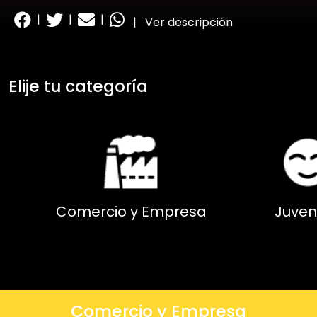
|
|
|
|
Ver descripción
Elije tu categoría
Comercio y Empresa
Juven
Comercio y Empresa