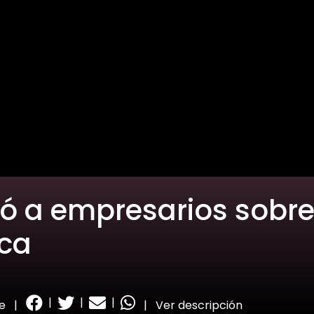
mó a empresarios sobr
ica
|
|
|
e
|
|
Ver descripción