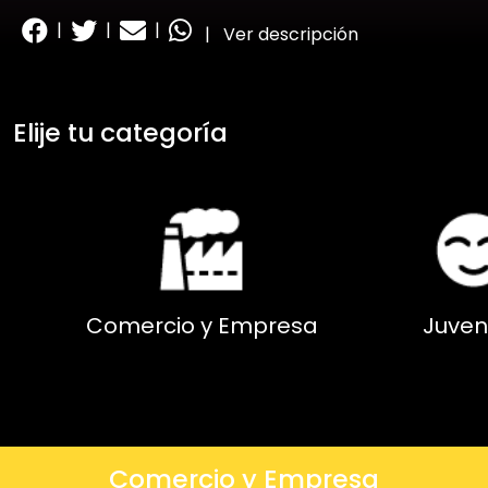
|
|
|
|
Ver descripción
Elije tu categoría
Comercio y Empresa
Juven
Comercio y Empresa