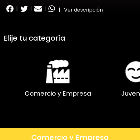
|
|
|
|
Ver descripción
Elije tu categoría
Comercio y Empresa
Juven
Comercio y Empresa