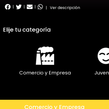
|
|
|
|
Ver descripción
Elije tu categoría
Comercio y Empresa
Juven
Comercio y Empresa