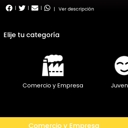
|
|
|
|
Ver descripción
Elije tu categoría
Comercio y Empresa
Juven
Comercio y Empresa