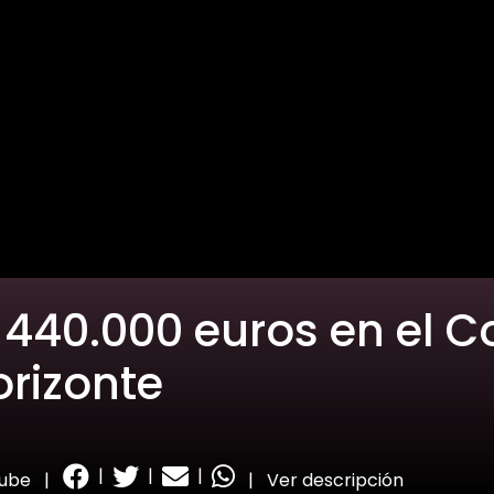
e 440.000 euros en el C
orizonte
|
|
|
tube
|
|
Ver descripción