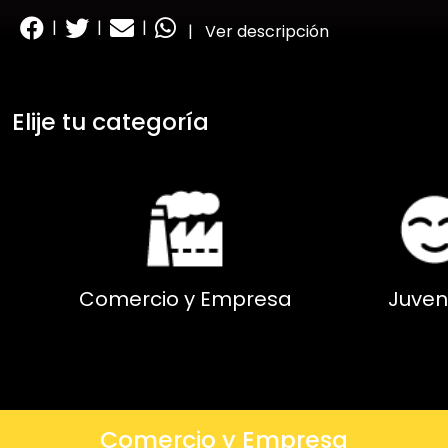
|
|
|
|
Ver descripción
Elije tu categoría
Comercio y Empresa
Juven
Comercio y Empresa