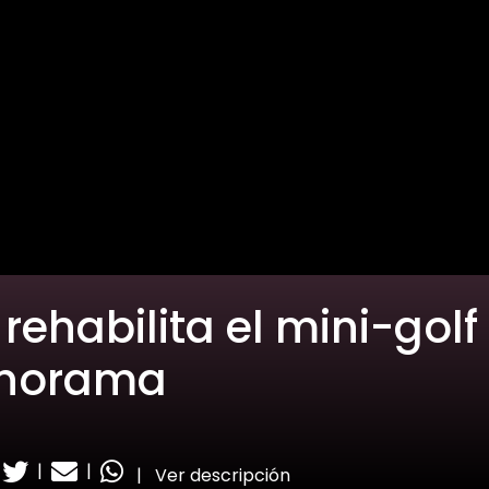
ehabilita el mini-golf
anorama
|
|
|
Ver descripción