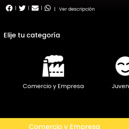
|
|
|
|
Ver descripción
Elije tu categoría
Comercio y Empresa
Juven
Comercio y Empresa