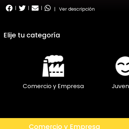
|
|
|
|
Ver descripción
Elije tu categoría
Comercio y Empresa
Juven
Comercio y Empresa