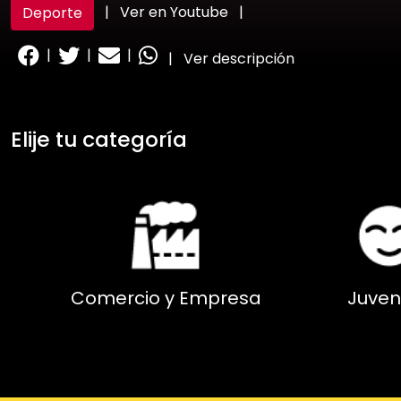
|
Ver en Youtube
|
Deporte
|
|
|
|
Ver descripción
Elije tu categoría
Comercio y Empresa
Juven