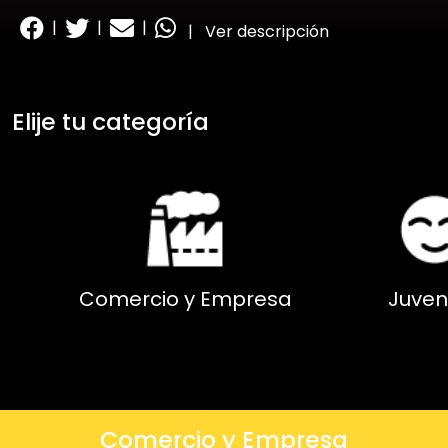
|
|
|
|
Ver descripción
Elije tu categoría
Comercio y Empresa
Juven
Comercio y Empresa