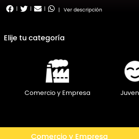
|
|
|
|
Ver descripción
Elije tu categoría
Comercio y Empresa
Juven
Comercio y Empresa