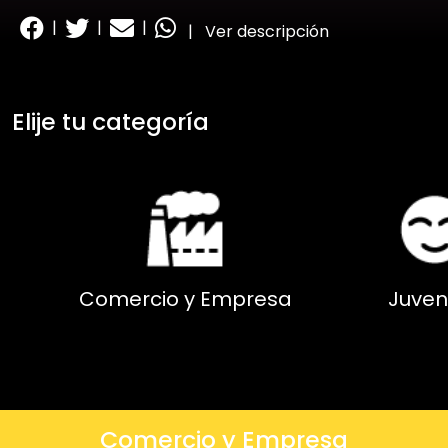
|
|
|
|
Ver descripción
Elije tu categoría
Comercio y Empresa
Juven
Comercio y Empresa