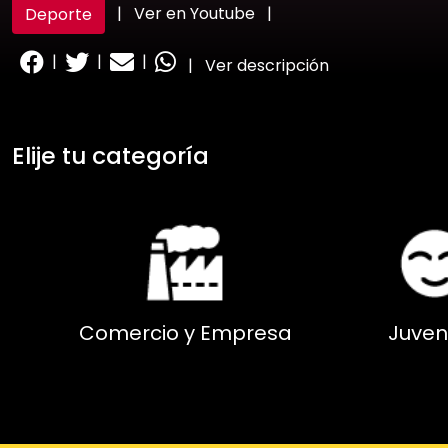
|
Ver en Youtube
|
Deporte
|
|
|
|
Ver descripción
Elije tu categoría
Comercio y Empresa
Juven