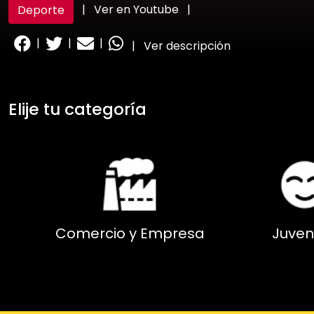
|
Ver en Youtube
|
Deporte
|
|
|
|
Ver descripción
Elije tu categoría
Comercio y Empresa
Juven