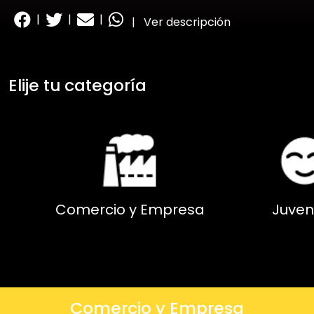
|
|
|
|
Ver descripción
Elije tu categoría
Comercio y Empresa
Juven
Comercio y Empresa