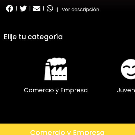
|
|
|
|
Ver descripción
Elije tu categoría
Comercio y Empresa
Juven
Comercio y Empresa