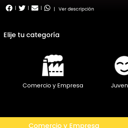
|
|
|
|
Ver descripción
Elije tu categoría
Comercio y Empresa
Juven
Comercio y Empresa