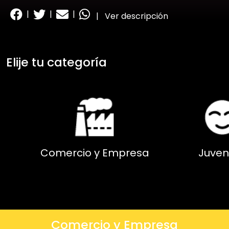
|
|
|
|
Ver descripción
Elije tu categoría
Comercio y Empresa
Juven
Comercio y Empresa