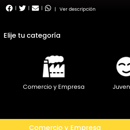
|
|
|
|
Ver descripción
Elije tu categoría
Comercio y Empresa
Juven
Comercio y Empresa