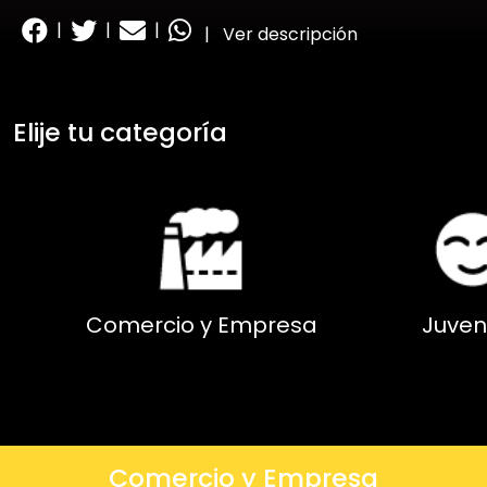
|
|
|
|
Ver descripción
Elije tu categoría
Comercio y Empresa
Juven
Comercio y Empresa